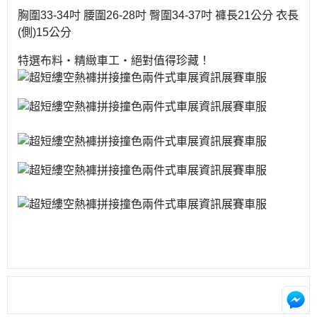
胸圍33-34吋 腰圍26-28吋 臀圍34-37吋 褲長21公分 衣長
(側)15公分
特選布料‧精緻車工‧絕對值得珍藏！