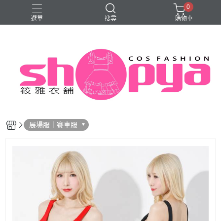
0
選單
搜尋
購物車
旗袍
展場服｜賽車服