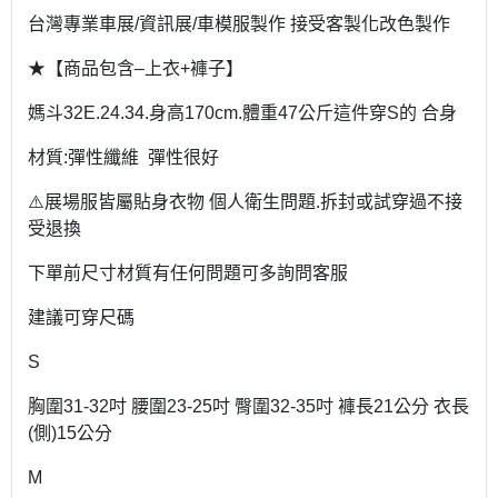
台灣專業車展/資訊展/車模服製作 接受客製化改色製作
★【商品包含–上衣+褲子】
媽斗32E.24.34.身高170cm.體重47公斤這件穿S的 合身
材質:彈性纖維 彈性很好
⚠️展場服皆屬貼身衣物 個人衛生問題.拆封或試穿過不接
受退換
下單前尺寸材質有任何問題可多詢問客服
建議可穿尺碼
S
胸圍31-32吋 腰圍23-25吋 臀圍32-35吋 褲長21公分 衣長
(側)15公分
M