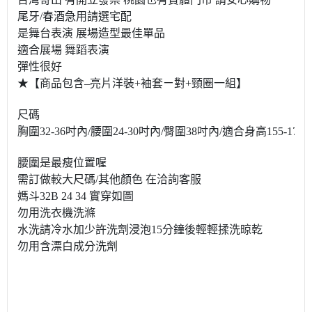
尾牙/春酒急用請選宅配
是舞台表演 展場造型最佳單品
適合展場 舞蹈表演
彈性很好
★【商品包含–亮片洋裝+袖套ㄧ對+頸圈一組】
尺碼
胸圍32-36吋內/腰圍24-30吋內/臀圍38吋內/適合身高155-170
腰圍是最瘦位置喔
需訂做較大尺碼/其他顏色 在洽詢客服
媽斗32B 24 34 實穿如圖
勿用洗衣機洗滌
水洗請冷水加少許洗劑浸泡15分鐘後輕輕揉洗晾乾
勿用含漂白成分洗劑