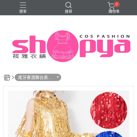
0
選單
搜尋
購物車
旗袍
尾牙春酒舞台表演
服