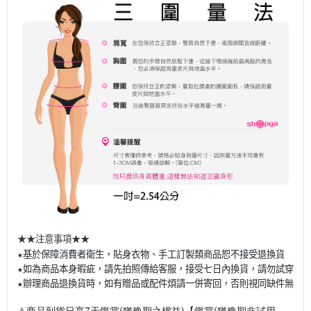
★★注意事項★★
★基於保障消費者衛生，貼身衣物、手工訂製類商品恕不接受退換貨
★如為商品本身暇疵，請先拍照傳給客服，接受七日內換貨，請勿試穿(穿
★辦理商品退換貨時，如有贈品或配件煩請一併寄回，否則視同缺件無法
⚠️商品到貨日享7天鑑賞(猶豫期之權益)【鑑賞(猶豫期非試用