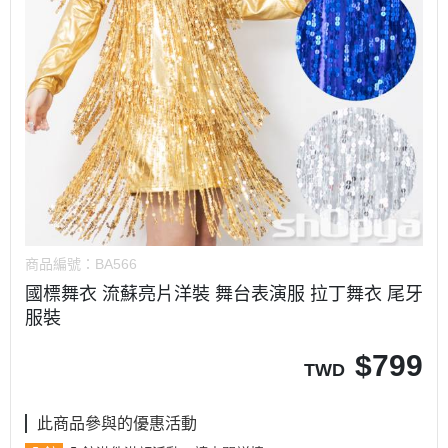
商品編號：
BA566
國標舞衣 流蘇亮片洋裝 舞台表演服 拉丁舞衣 尾牙
服裝
$
799
TWD
此商品參與的優惠活動