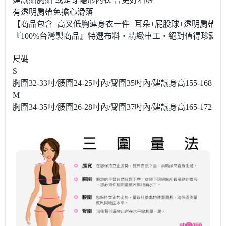
有透明肩帶免擔心滑落
【商品包含–高叉低胸連身衣一件+耳朵+屁股球+透明肩帶】
『100%台灣製商品』特選布料‧精緻車工‧絕對值得珍藏！
尺碼
S
胸圍32-33吋/腰圍24-25吋內/臀圍35吋內/建議身高155-168
M
胸圍34-35吋/腰圍26-28吋內/臀圍37吋內/建議身高165-172