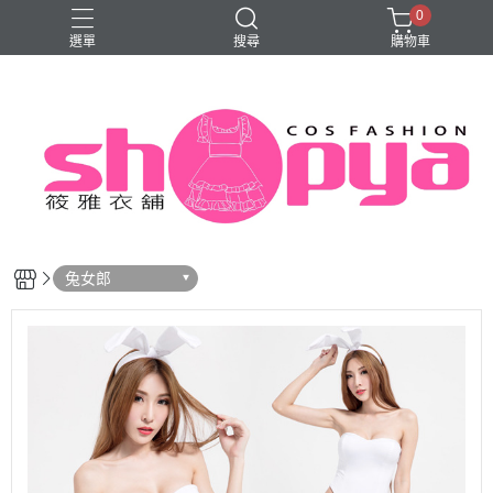
0
選單
搜尋
購物車
旗袍
兔女郎