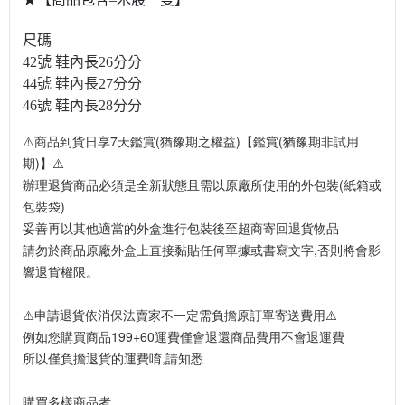
尺碼
42號 鞋內長26分分
44號 
鞋內長27分分
46號 
鞋內長28分分
⚠️商品到貨日享7天鑑賞(猶豫期之權益)【鑑賞(猶豫期非試用
期)】⚠️
辦理退貨商品必須是全新狀態且需以原廠所使用的外包裝(紙箱或
包裝袋)
妥善再以其他適當的外盒進行包裝後至超商寄回退貨物品
請勿於商品原廠外盒上直接黏貼任何單據或書寫文字,否則將會影
響退貨權限。
⚠️申請退貨依消保法賣家不一定需負擔原訂單寄送費用⚠️
例如您購買商品199+60運費僅會退還商品費用不會退運費
所以僅負擔退貨的運費唷,請知悉
購買多樣商品者