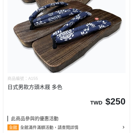
商品編號：
A155
日式男款方頭木屐 多色
$
250
TWD
此商品參與的優惠活動
全館
全館滿件滿額活動，請查閱詳情