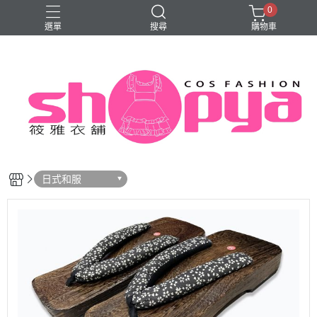
0
選單
搜尋
購物車
旗袍
日式和服