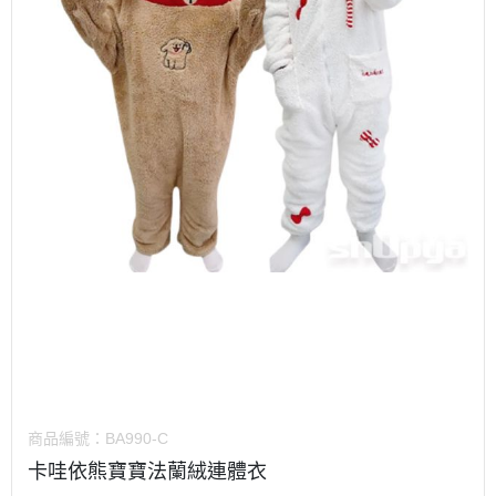
商品編號：
BA990-C
卡哇依熊寶寶法蘭絨連體衣