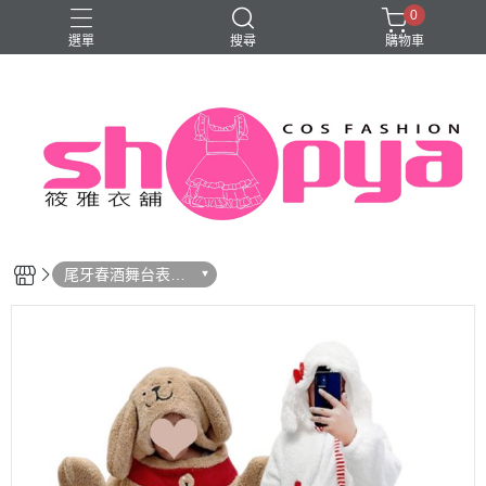
0
選單
搜尋
購物車
旗袍
尾牙春酒舞台表演
服