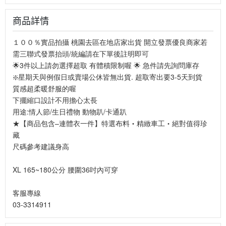
商品詳情
１００％實品拍攝 桃園去區在地店家出貨 開立發票優良商家若
需三聯式發票抬頭/統編請在下單後註明即可
🌟3件以上請勿選擇超取 有體積限制喔 🌟 急件請先詢問庫存
❇️星期天與例假日或賣場公休皆無出貨. 超取寄出要3-5天到貨
質感超柔暖舒服的喔
下擺縮口設計不用擔心太長
用途:情人節/生日禮物 動物趴/卡通趴
★【商品包含–連體衣一件】特選布料‧精緻車工‧絕對值得珍
藏
尺碼參考建議身高
XL 165~180公分 腰圍36吋內可穿
客服專線
03-3314911