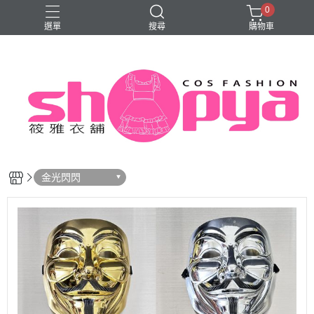
0
選單
搜尋
購物車
旗袍
金光閃閃