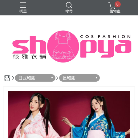
0
選單
搜尋
購物車
旗袍
日式和服
長和服