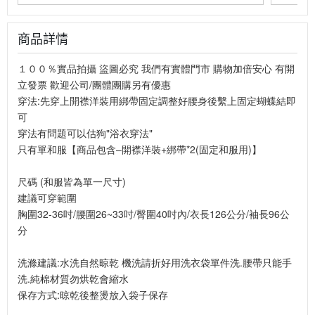
商品詳情
１００％實品拍攝 盜圖必究 我們有實體門市 購物加倍安心 有開
立發票 歡迎公司/團體團購另有優惠
穿法:先穿上開襟洋裝用綁帶固定調整好腰身後繫上固定蝴蝶結即
可
穿法有問題可以估狗"浴衣穿法"
只有單和服【商品包含–開襟洋裝+綁帶*2(固定和服用)】
尺碼 (和服皆為單一尺寸)
建議可穿範圍
胸圍32-36吋/腰圍26~33吋/臀圍40吋內/衣長126公分/袖長96公
分
洗滌建議:水洗自然晾乾 機洗請折好用洗衣袋單件洗.腰帶只能手
洗.純棉材質勿烘乾會縮水
保存方式:晾乾後整燙放入袋子保存