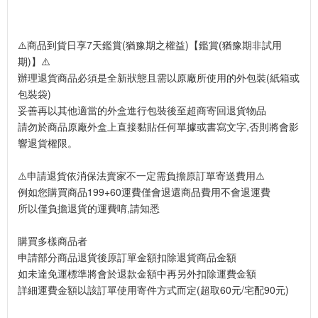
⚠️商品到貨日享7天鑑賞(猶豫期之權益)【鑑賞(猶豫期非試用
期)】⚠️
辦理退貨商品必須是全新狀態且需以原廠所使用的外包裝(紙箱或
包裝袋)
妥善再以其他適當的外盒進行包裝後至超商寄回退貨物品
請勿於商品原廠外盒上直接黏貼任何單據或書寫文字,否則將會影
響退貨權限。
⚠️申請退貨依消保法賣家不一定需負擔原訂單寄送費用⚠️
例如您購買商品199+60運費僅會退還商品費用不會退運費
所以僅負擔退貨的運費唷,請知悉
購買多樣商品者
申請部分商品退貨後原訂單金額扣除退貨商品金額
如未達免運標準將會於退款金額中再另外扣除運費金額
詳細運費金額以該訂單使用寄件方式而定(超取60元/宅配90元)