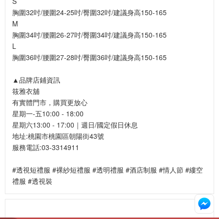
S
胸圍32吋/腰圍24-25吋/臀圍32吋/建議身高150-165
M
胸圍34吋/腰圍26-27吋/臀圍34吋/建議身高150-165
L
胸圍36吋/腰圍27-28吋/臀圍36吋/建議身高150-165
▲品牌店鋪資訊
筱雅衣舖
有實體門市，購買更放心
星期一-五10:00 - 18:00
星期六13:00 - 17:00｜週日/國定假日休息
地址:桃園市桃園區朝陽街43號
服務電話:03-3314911
#透視短禮服 #裸紗短禮服 #透明禮服 #酒店制服 #情人節 #縷空
禮服 #透視裝