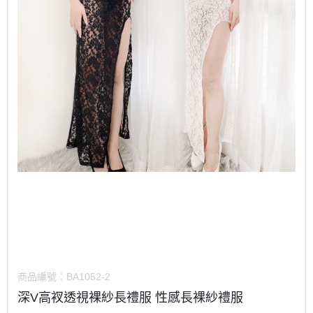
商品編號：
BA1052-2
深V高衩透視裸紗長禮服 性感長裸紗禮服