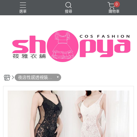
0
選單
搜尋
購物車
旗袍
夜店性感透視裝｜
小禮服