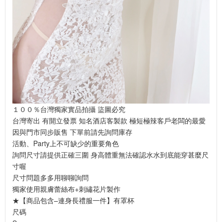
１００％台灣獨家實品拍攝 盜圖必究
台灣寄出 有開立發票 知名酒店客製款 極短極辣客戶老闆的最愛
因與門市同步販售 下單前請先詢問庫存
活動、Party上不可缺少的重要角色
詢問尺寸請提供正確三圍 身高體重無法確認水水到底能穿甚麼尺
寸喔
尺寸問題多多用聊聊詢問
獨家使用親膚蕾絲布+刺繡花片製作
★【商品包含–連身長禮服一件】有罩杯
尺碼