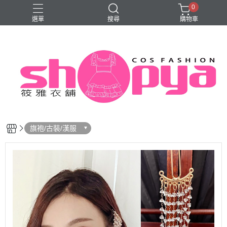
0
選單
搜尋
購物車
旗袍
旗袍/古裝/漢服