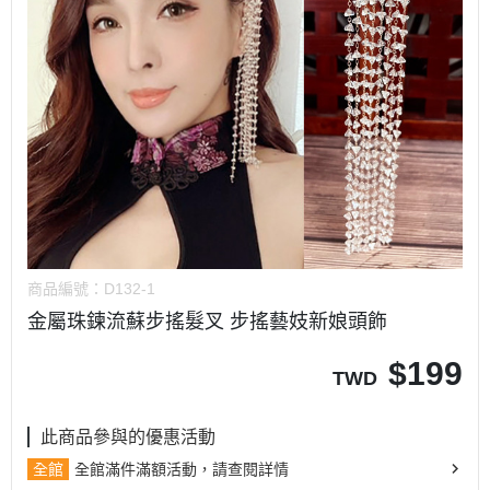
商品編號：
D132-1
金屬珠鍊流蘇步搖髮叉 步搖藝妓新娘頭飾
$
199
TWD
此商品參與的優惠活動
全館
全館滿件滿額活動，請查閱詳情