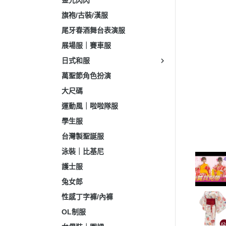
金光閃閃
旗袍/古裝/漢服
尾牙春酒舞台表演服
展場服｜賽車服
日式和服
萬聖節角色扮演
大尺碼
運動風｜啦啦隊服
學生服
台灣製聖誕服
泳裝｜比基尼
護士服
兔女郎
性感丁字褲/內褲
OL制服