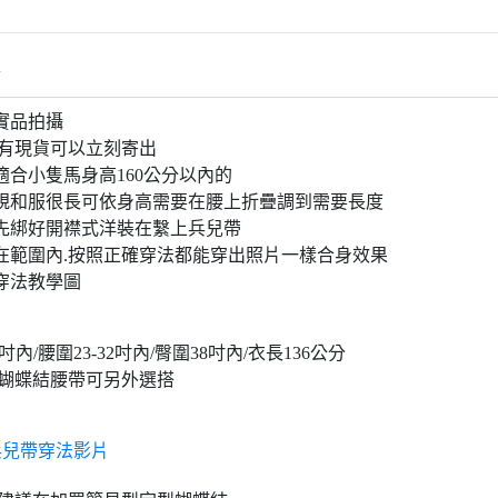
情
實品拍攝
有現貨可以立刻寄出  
適合小隻馬身高160公分以內的
規和服很長可依身高需要在腰上折疊調到需要長度
先綁好開襟式洋裝在繫上兵兒帶
在範圍內.按照正確穿法都能穿出照片一樣合身效果
穿法教學圖
6吋內/腰圍23-32吋內/臀圍38吋內/衣長136公分
型蝴蝶結腰帶可另外選搭
兵兒帶穿法影片