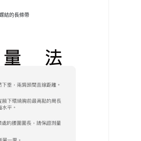
蝶結的長條帶