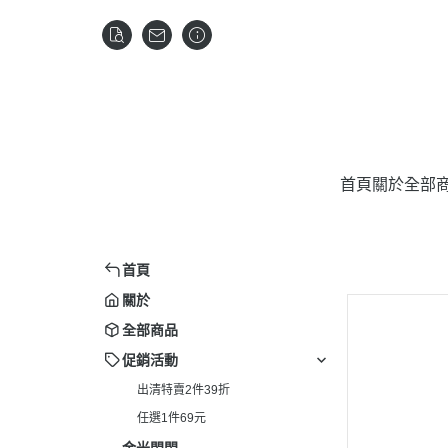
首頁
關於
全部
首頁
關於
全部商品
促銷活動
出清特賣2件39折
任選1件69元