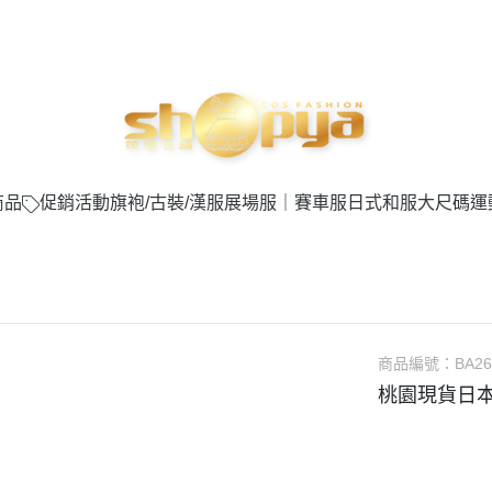
商品
促銷活動
旗袍/古裝/漢服
展場服｜賽車服
日式和服
大尺碼
運
商品編號：
BA26
桃園現貨日