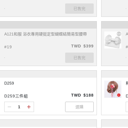
A121和服 浴衣專用硬挺定型蝴蝶結簡易型腰帶
TWD
$399
#19
D259
TWD
$188
D259三件組