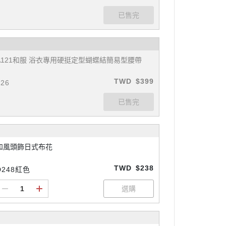
A121和服 浴衣專用硬挺定型蝴蝶結簡易型腰帶
TWD
$399
#26
和風頭飾日式布花
TWD
$238
D248紅色