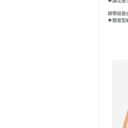
🔶請注
綁帶就是
🔶簡易