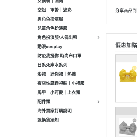
女僕裝｜圍裙
空姐｜軍警｜迷彩
分享商品到
男角色扮演服
兒童角色扮演服
角色扮演服/人偶出租
優惠加
動漫cosplay
防疫我挺你 時尚布口罩
日系死庫水系列
澎裙｜迷你裙｜熱褲
夜店性感透視裝｜小禮服
馬甲｜小可愛｜上衣類
配件類
海外買家訂購說明
退換貨須知