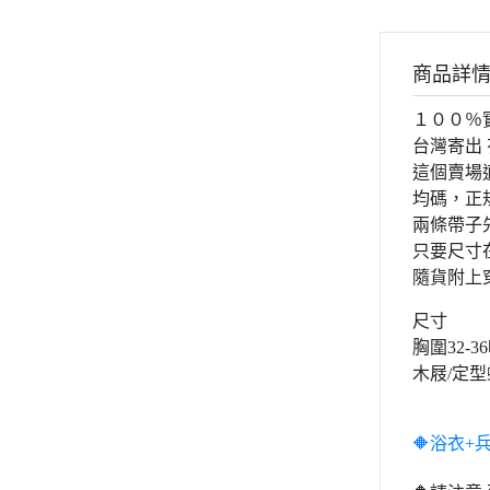
商品詳
１００％
台灣寄出 
這個賣場
均碼，正
兩條帶子
只要尺寸
隨貨附上
尺寸
胸圍32-3
木屐/定
🔶浴衣+