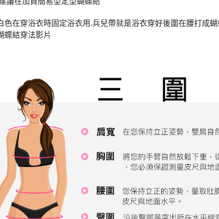
意:建議在加買簡易型定型蝴蝶結
白色在穿浴衣時固定浴衣用.兵兒帶就是浴衣穿好後圍在腰打成蝴
型蝴蝶結穿法影片